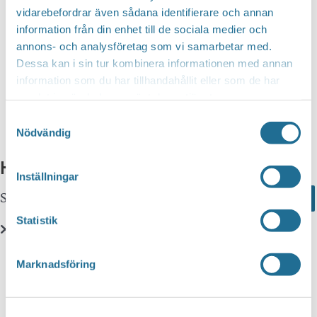
vidarebefordrar även sådana identifierare och annan
information från din enhet till de sociala medier och
annons- och analysföretag som vi samarbetar med.
Dessa kan i sin tur kombinera informationen med annan
information som du har tillhandahållit eller som de har
samlat in när du har använt deras tjänster.
Samtyckesval
Nödvändig
Hittar du inte vad du söker?
Inställningar
Sök här...
Search
Statistik
Translate
Marknadsföring
You can translate this website with Google