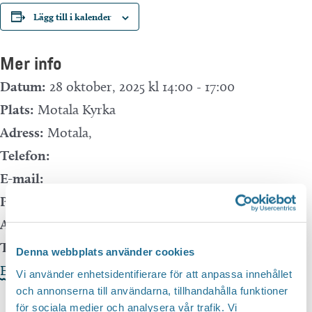
Lägg till i kalender
Mer info
Datum:
28 oktober, 2025 kl 14:00
-
17:00
Plats:
Motala Kyrka
Adress:
Motala
,
Telefon:
E-mail:
Pris:
Gratis
Arrangör:
Svenska kyrkan Motala
Telefonnummer arrangör:
Denna webbplats använder cookies
Evenemangets webbplats »
Vi använder enhetsidentifierare för att anpassa innehållet
och annonserna till användarna, tillhandahålla funktioner
för sociala medier och analysera vår trafik. Vi