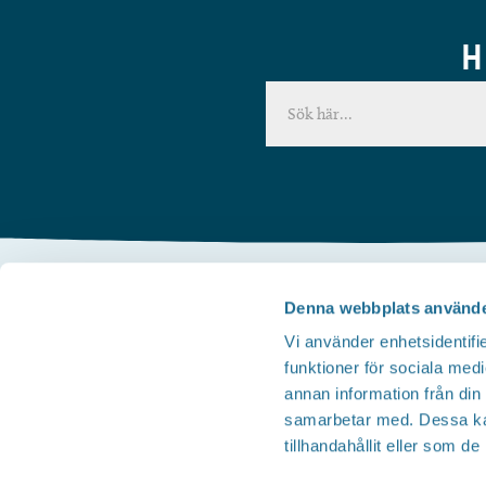
H
Denna webbplats använde
Kontakta oss
Vi använder enhetsidentifie
Telefon
funktioner för sociala medi
Besöksservice 0141 - 10 1 2 05
annan information från din
Mail
samarbetar med. Dessa kan
tillhandahållit eller som d
upplev@motala.se