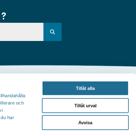
R?
Andra webbplatser
Tillåt alla
illhandahålla
illväxt Motala
ifierare och
Tillåt urval
vi
Visit Östergötland
 du har
Avvisa
Sjöstadskortet