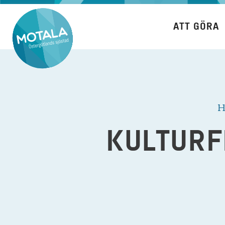
Hoppa
till
ATT GÖRA
innehåll
H
KULTURF