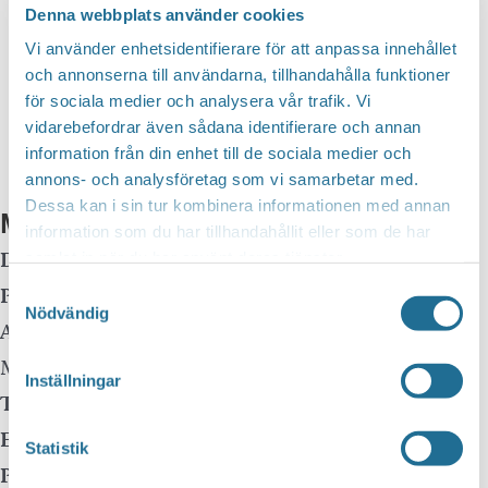
Denna webbplats använder cookies
Google Kalender
Vi använder enhetsidentifierare för att anpassa innehållet
och annonserna till användarna, tillhandahålla funktioner
iCalendar
för sociala medier och analysera vår trafik. Vi
Outlook 365
vidarebefordrar även sådana identifierare och annan
Outlook Live
information från din enhet till de sociala medier och
annons- och analysföretag som vi samarbetar med.
Dessa kan i sin tur kombinera informationen med annan
Mer info
information som du har tillhandahållit eller som de har
Datum:
4 maj, 2024 kl 11:30
-
16:00
samlat in när du har använt deras tjänster.
Samtyckesval
Plats:
Motala Folkets Hus
Nödvändig
Adress:
Repslagaregatan 3
Motala
,
Sverige
Inställningar
Telefon:
0141-48055
E-mail:
kulturskolan@motala.se
Statistik
Pris:
Gratis