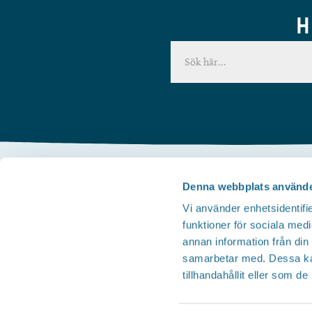
H
Denna webbplats använde
Kontakta oss
Vi använder enhetsidentifie
Telefon
funktioner för sociala medi
Besöksservice 0141 - 10 1 2 05
annan information från din
Mail
samarbetar med. Dessa kan
tillhandahållit eller som d
upplev@motala.se