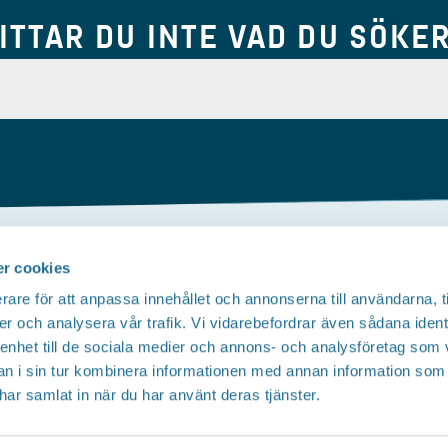
ITTAR DU INTE VAD DU SÖKE
r cookies
Om webbplatsen
rare för att anpassa innehållet och annonserna till användarna, t
Tillgänglighetsredogörelse
T
er och analysera vår trafik. Vi vidarebefordrar även sådana ident
 enhet till de sociala medier och annons- och analysföretag som 
Integritetspolicy
 i sin tur kombinera informationen med annan information som
e har samlat in när du har använt deras tjänster.