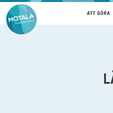
Hoppa
till
ATT GÖRA
innehåll
L