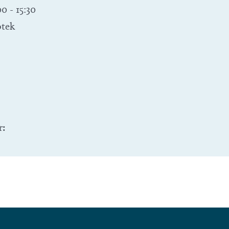
00
-
15:30
otek
r: