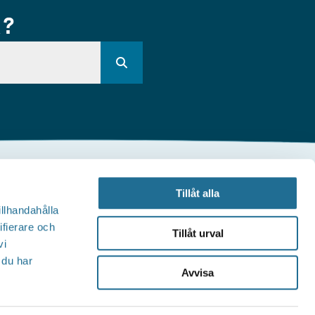
R?
Andra webbplatser
Tillåt alla
illhandahålla
illväxt Motala
ifierare och
Tillåt urval
vi
Visit Östergötland
 du har
Avvisa
Sjöstadskortet