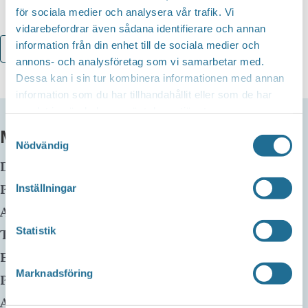
för sociala medier och analysera vår trafik. Vi
vidarebefordrar även sådana identifierare och annan
information från din enhet till de sociala medier och
Lägg till i kalender
annons- och analysföretag som vi samarbetar med.
Dessa kan i sin tur kombinera informationen med annan
information som du har tillhandahållit eller som de har
samlat in när du har använt deras tjänster.
MER INFO
Samtyckesval
Nödvändig
Datum:
28 oktober, 2025 kl 13:00
-
15:00
Plats:
Motala huvudbibliotek
Inställningar
Adress:
Statistik
Telefon:
E-mail:
Marknadsföring
Pris:
Gratis
Arrangör: