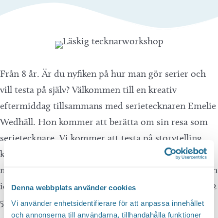
Från 8 år. Är du nyfiken på hur man gör serier och
vill testa på själv? Välkommen till en kreativ
eftermiddag tillsammans med serietecknaren Emelie
Wedhäll. Hon kommer att berätta om sin resa som
serietecknare. Vi kommer att testa på storytelling,
kroppsspråk, ansiktsuttryck, pratbubblor, rutor och
mycket mer. Sedan får du själv prova på att teckna en
idé till strip. Anmäl dig på biblioteket eller på 0141-22
Denna webbplats använder cookies
51 00.
Vi använder enhetsidentifierare för att anpassa innehållet
och annonserna till användarna, tillhandahålla funktioner