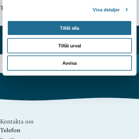
Telefonnummer arrangör:
Visa detaljer
Tillåt alla
Tillåt urval
HITTAR DU INTE VAD DU SÖKER?
Avvisa
Kontakta oss
Telefon