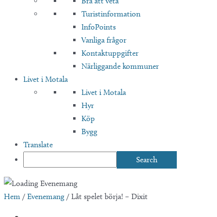
Bra att veta
Turistinformation
InfoPoints
Vanliga frågor
Kontaktuppgifter
Närliggande kommuner
Livet i Motala
Livet i Motala
Hyr
Köp
Bygg
Translate
Hem
/
Evenemang
/
Låt spelet börja! – Dixit