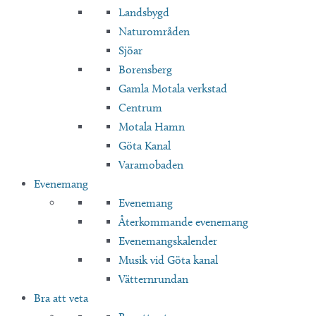
Landsbygd
Naturområden
Sjöar
Borensberg
Gamla Motala verkstad
Centrum
Motala Hamn
Göta Kanal
Varamobaden
Evenemang
Evenemang
Återkommande evenemang
Evenemangskalender
Musik vid Göta kanal
Vätternrundan
Bra att veta