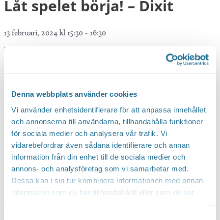
Låt spelet börja! – Dixit
13 februari, 2024 kl 15:30
-
16:30
Från ca 8 år. En gång i månaden testar vi tillsammans några av
alla spel vi har på biblioteket. Denna gång blir det att utmana
Denna webbplats använder cookies
andra spelare i ett roligt brädspel som heter Dixit. Där du ska
Vi använder enhetsidentifierare för att anpassa innehållet
matcha fantastiska bilder med ord. Vem får mest poäng i slutet?
och annonserna till användarna, tillhandahålla funktioner
Ingen anmälan.
för sociala medier och analysera vår trafik. Vi
vidarebefordrar även sådana identifierare och annan
information från din enhet till de sociala medier och
annons- och analysföretag som vi samarbetar med.
Dessa kan i sin tur kombinera informationen med annan
information som du har tillhandahållit eller som de har
samlat in när du har använt deras tjänster.
Samtyckesval