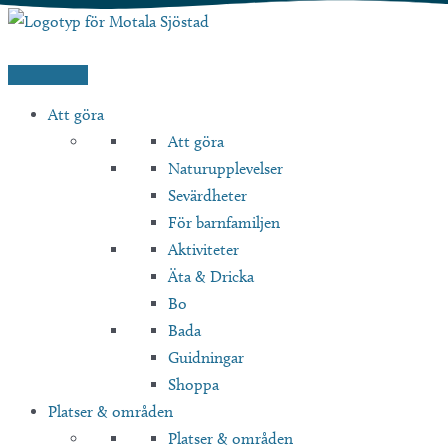
Hoppa
till
innehåll
Att göra
Att göra
Naturupplevelser
Sevärdheter
För barnfamiljen
Aktiviteter
Äta & Dricka
Bo
Bada
Guidningar
Shoppa
Platser & områden
Platser & områden