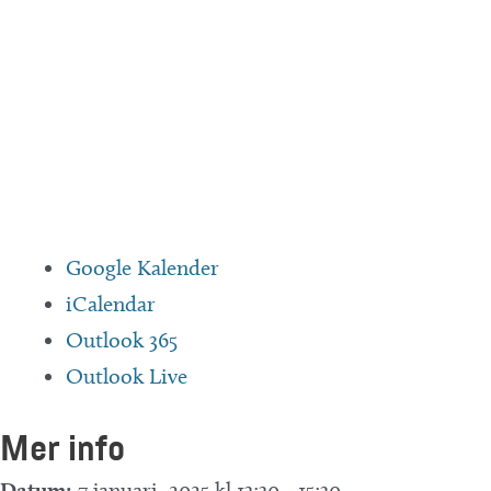
Google Kalender
iCalendar
Outlook 365
Outlook Live
Mer info
Datum:
7 januari, 2025 kl 13:30
-
15:30