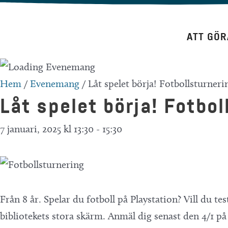
Hoppa
till
ATT GÖR
innehåll
Hem
/
Evenemang
/
Låt spelet börja! Fotbollsturneri
Låt spelet börja! Fotbol
7 januari, 2025 kl 13:30
-
15:30
Från 8 år. Spelar du fotboll på Playstation? Vill du t
bibliotekets stora skärm. Anmäl dig senast den 4/1 på b