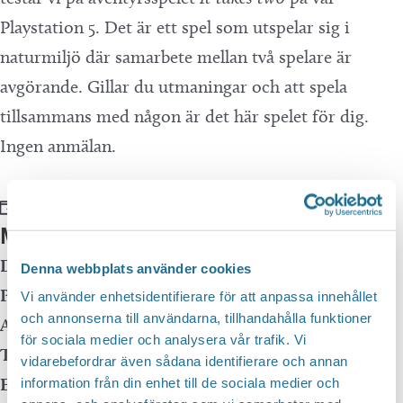
Playstation 5. Det är ett spel som utspelar sig i
naturmiljö där samarbete mellan två spelare är
avgörande. Gillar du utmaningar och att spela
tillsammans med någon är det här spelet för dig.
Ingen anmälan.
Lägg till i kalender
Mer info
Datum:
3 december, 2024 kl 15:30
-
16:30
Denna webbplats använder cookies
Plats:
Motala huvudbibliotek
Vi använder enhetsidentifierare för att anpassa innehållet
och annonserna till användarna, tillhandahålla funktioner
Adress:
för sociala medier och analysera vår trafik. Vi
Telefon:
vidarebefordrar även sådana identifierare och annan
E-mail:
information från din enhet till de sociala medier och