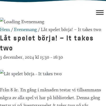
Hoppa
till
innehåll
Hem
/
Evenemang
/
Låt spelet börja! – It takes two
Låt spelet börja! – It takes
two
3 december, 2024 kl 15:30
-
16:30
Från 8 år. En gång i månaden testar vi tillsammans
några av alla spel vi har på biblioteket. Denna gång
testar vi på äventyrsspelet
It takes two
på vår