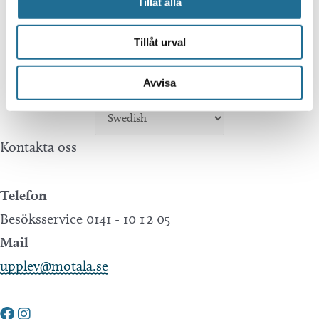
Tillåt alla
Tillväxt Motala is not responsible for any
Tillåt urval
mistakes in translations performed by Google
Avvisa
Translate.
Kontakta oss
Telefon
Besöksservice 0141 - 10 1 2 05
Mail
upplev@motala.se