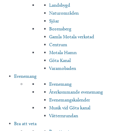
Landsbygd
Naturområden
Sjöar
Borensberg
Gamla Motala verkstad
Centrum
Motala Hamn
Göta Kanal
Varamobaden
Evenemang
Evenemang
Återkommande evenemang
Evenemangskalender
Musik vid Göta kanal
Vätternrundan
Bra att veta