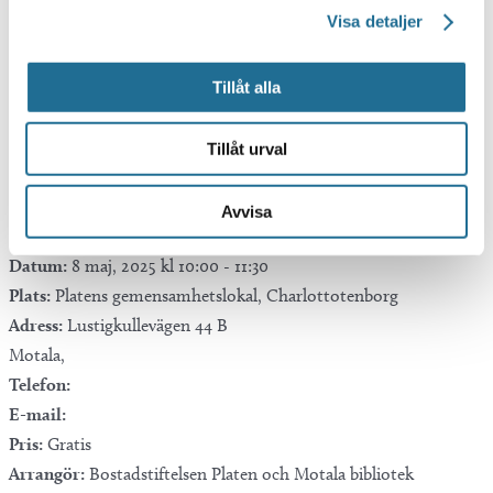
Visa detaljer
Google Kalender
Tillåt alla
iCalendar
Outlook 365
Tillåt urval
Outlook Live
Mer info
Avvisa
Datum:
8 maj, 2025 kl 10:00
-
11:30
Plats:
Platens gemensamhetslokal, Charlottotenborg
Adress:
Lustigkullevägen 44 B
Motala
,
Telefon:
E-mail:
Pris:
Gratis
Arrangör:
Bostadstiftelsen Platen och Motala bibliotek