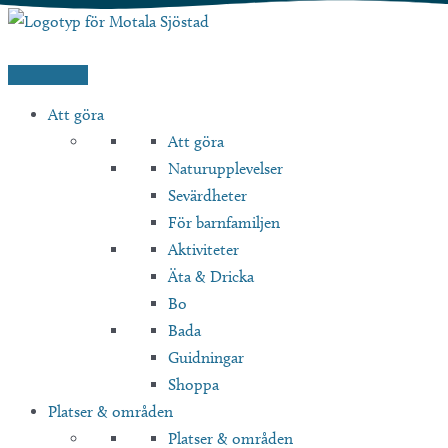
Hoppa
till
innehåll
Att göra
Att göra
Naturupplevelser
Sevärdheter
För barnfamiljen
Aktiviteter
Äta & Dricka
Bo
Bada
Guidningar
Shoppa
Platser & områden
Platser & områden