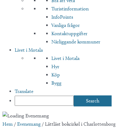
Bra att veta
Turistinformation
InfoPoints
Vanliga frågor
Kontaktuppgifter
Närliggande kommuner
Livet i Motala
Livet i Motala
Hyr
Köp
Bygg
Translate
Hem
/
Evenemang
/
Lättläst bokcirkel i Charlottenborg