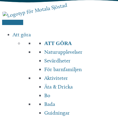
Hoppa
till
innehåll
Att göra
ATT GÖRA
Naturupplevelser
Sevärdheter
För barnfamiljen
Aktiviteter
Äta & Dricka
Bo
Bada
Guidningar