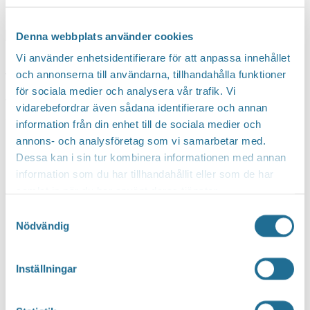
9 april, 2024 kl 10:00
-
11:30
Denna webbplats använder cookies
Vi använder enhetsidentifierare för att anpassa innehållet
och annonserna till användarna, tillhandahålla funktioner
Vi läser och pratar om en lättläst bok. För dig som
för sociala medier och analysera vår trafik. Vi
vill träna på att läsa och prata svenska. OBS! Plats:
vidarebefordrar även sådana identifierare och annan
Fritidsgården, Charlottenborgs centrum.
information från din enhet till de sociala medier och
annons- och analysföretag som vi samarbetar med.
Dessa kan i sin tur kombinera informationen med annan
information som du har tillhandahållit eller som de har
samlat in när du har använt deras tjänster.
Samtyckesval
Nödvändig
Inställningar