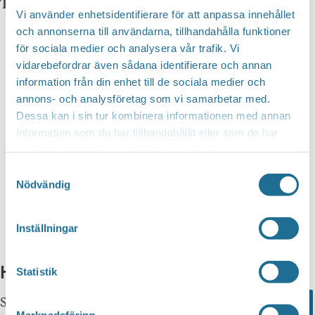
Telefonnummer arrangör:
Vi använder enhetsidentifierare för att anpassa innehållet
och annonserna till användarna, tillhandahålla funktioner
för sociala medier och analysera vår trafik. Vi
vidarebefordrar även sådana identifierare och annan
information från din enhet till de sociala medier och
annons- och analysföretag som vi samarbetar med.
Dessa kan i sin tur kombinera informationen med annan
information som du har tillhandahållit eller som de har
samlat in när du har använt deras tjänster.
Samtyckesval
Nödvändig
Inställningar
Hittar du inte vad du söker?
Statistik
Sök här...
Search