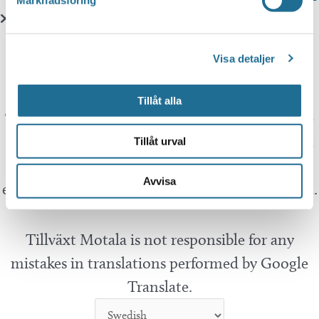
Marknadsföring
Translate
Visa detaljer
You can translate this website with Google
Tillåt alla
Translate. It is important to remember that the
translation is being done by a machine and not
Tillåt urval
by a person. This means that you can never
Avvisa
expect the translation to be 100 percent correct.
Tillväxt Motala is not responsible for any
mistakes in translations performed by Google
Translate.