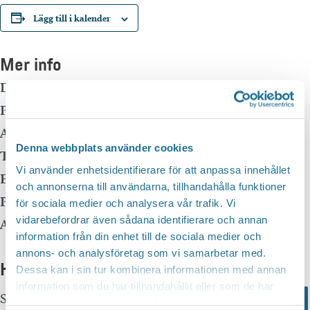
Lägg till i kalender
Mer info
Datum:
5 april, 2025 kl 11:00
-
11:30
Plats:
Motala huvudbibliotek
Adress:
Denna webbplats använder cookies
Telefon:
Vi använder enhetsidentifierare för att anpassa innehållet
E-mail:
kulturskolan@motala.se
och annonserna till användarna, tillhandahålla funktioner
Pris:
Gratis
för sociala medier och analysera vår trafik. Vi
vidarebefordrar även sådana identifierare och annan
Arrangör:
Kulturskolan Motala
information från din enhet till de sociala medier och
Telefonnummer arrangör:
0141-225070
annons- och analysföretag som vi samarbetar med.
Hittar du inte vad du söker?
Dessa kan i sin tur kombinera informationen med annan
information som du har tillhandahållit eller som de har
Sök här...
Search
samlat in när du har använt deras tjänster.