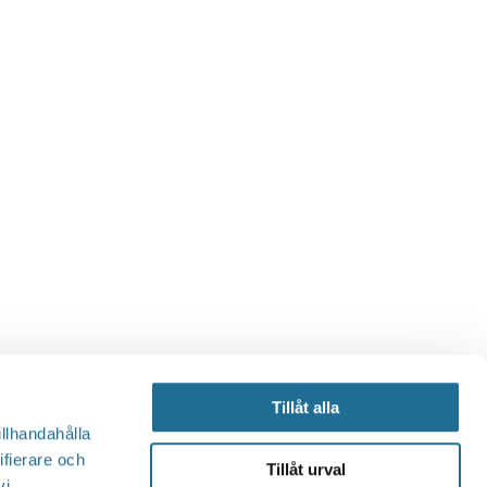
Tillåt alla
illhandahålla
ifierare och
Tillåt urval
vi