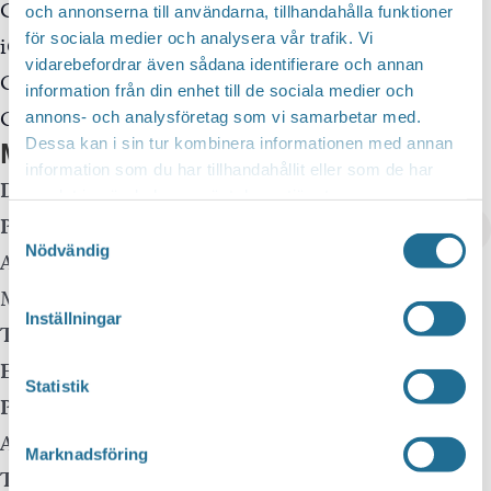
Google Kalender
och annonserna till användarna, tillhandahålla funktioner
för sociala medier och analysera vår trafik. Vi
iCalendar
vidarebefordrar även sådana identifierare och annan
Outlook 365
information från din enhet till de sociala medier och
Outlook Live
annons- och analysföretag som vi samarbetar med.
Dessa kan i sin tur kombinera informationen med annan
Mer info
information som du har tillhandahållit eller som de har
Datum:
7 augusti kl 10:30
-
12:30
samlat in när du har använt deras tjänster.
Plats:
Charlottenborgs slott
Samtyckesval
Event Series
(See All)
Nödvändig
Adress:
Strandvägen 71
Motala
,
591 46
Sweden
Inställningar
Telefon:
0141-225046
E-mail:
museer@motala.se
Statistik
Pris:
Gratis
Arrangör:
Marknadsföring
Telefonnummer arrangör:
0141-252678