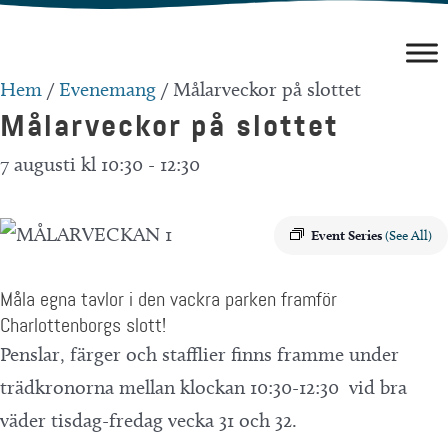
Hoppa
till
innehåll
Hem
/
Evenemang
/
Målarveckor på slottet
Målarveckor på slottet
7 augusti kl 10:30
-
12:30
Event Series
(See All)
Måla egna tavlor i den vackra parken framför
Charlottenborgs slott!
Penslar, färger och stafflier finns framme under
trädkronorna mellan klockan 10:30-12:30 vid bra
väder tisdag-fredag vecka 31 och 32.