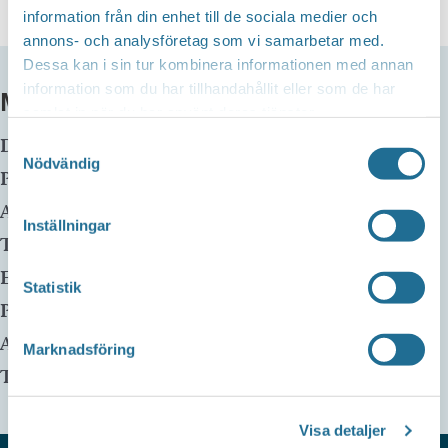
information från din enhet till de sociala medier och
annons- och analysföretag som vi samarbetar med.
Dessa kan i sin tur kombinera informationen med annan
information som du har tillhandahållit eller som de har
MER INFO
samlat in när du har använt deras tjänster.
Datum:
5 mars, 2024 kl 15:30
-
16:30
Samtyckesval
Nödvändig
Plats:
Motala huvudbibliotek
Adress:
Inställningar
Telefon:
E-mail:
bibl.info@motala.se
Statistik
Pris:
Gratis
Arrangör:
Motala Bibliotek
Marknadsföring
Telefonnummer arrangör:
0141-225100
Visa detaljer