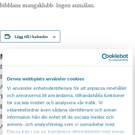
bibblans mangaklubb. Ingen anmälan.
Lägg till i kalender
Mer info
Datum:
7 maj, 2024 kl 15:30
-
16:30
Plats:
Motala huvudbibliotek
Denna webbplats använder cookies
Adress:
Vi använder enhetsidentifierare för att anpassa innehållet
och annonserna till användarna, tillhandahålla funktioner
Telefon:
för sociala medier och analysera vår trafik. Vi
E-mail:
vidarebefordrar även sådana identifierare och annan
Pris:
Gratis
information från din enhet till de sociala medier och
annons- och analysföretag som vi samarbetar med.
Arrangör:
Dessa kan i sin tur kombinera informationen med annan