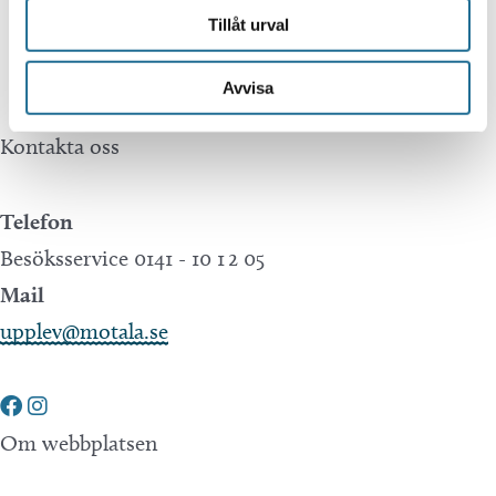
mistakes in translations performed by Google
Tillåt urval
Translate.
Avvisa
Kontakta oss
Telefon
Besöksservice 0141 - 10 1 2 05
Mail
upplev@motala.se
Om webbplatsen