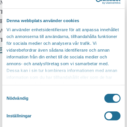
Motala
,
59170
Sweden
Telefon:
0701524466
E-mail:
ingmarie@equmeniakyrkanmotala.se
Denna webbplats använder cookies
Arrangör:
Equmeniakyrkan Furulid
Vi använder enhetsidentifierare för att anpassa innehållet
och annonserna till användarna, tillhandahålla funktioner
Telefonnummer arrangör:
0701524466
för sociala medier och analysera vår trafik. Vi
Evenemangets webbplats »
vidarebefordrar även sådana identifierare och annan
information från din enhet till de sociala medier och
annons- och analysföretag som vi samarbetar med.
Dessa kan i sin tur kombinera informationen med annan
information som du har tillhandahållit eller som de har
samlat in när du har använt deras tjänster.
Samtyckesval
Nödvändig
Inställningar