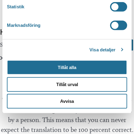
Statistik
Marknadsföring
Hittar du inte vad du söker?
Sök här...
Search
Visa detaljer
Translate
Tillåt alla
Tillåt urval
You can translate this website with Google
Translate. It is important to remember that the
Avvisa
translation is being done by a machine and not
by a person. This means that you can never
expect the translation to be 100 percent correct.