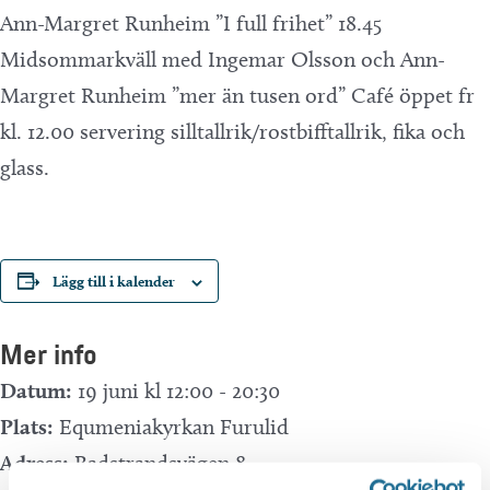
Ann-Margret Runheim ”I full frihet” 18.45
Midsommarkväll med Ingemar Olsson och Ann-
Margret Runheim ”mer än tusen ord” Café öppet fr
kl. 12.00 servering silltallrik/rostbifftallrik, fika och
glass.
Lägg till i kalender
Mer info
Datum:
19 juni kl 12:00
-
20:30
Plats:
Equmeniakyrkan Furulid
Adress:
Badstrandsvägen 8