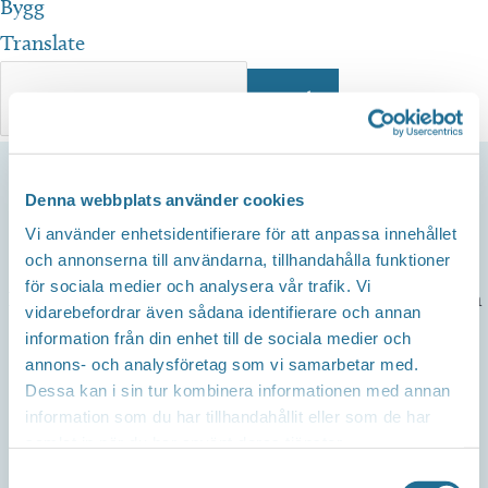
Bygg
Translate
Denna webbplats använder cookies
Vi använder enhetsidentifierare för att anpassa innehållet
och annonserna till användarna, tillhandahålla funktioner
för sociala medier och analysera vår trafik. Vi
Hem
/
Evenemang
/
Minibio – Ville och Vilda kanin
vidarebefordrar även sådana identifierare och annan
information från din enhet till de sociala medier och
MINIBIO – VILLE OCH
annons- och analysföretag som vi samarbetar med.
VILDA KANIN
Dessa kan i sin tur kombinera informationen med annan
information som du har tillhandahållit eller som de har
samlat in när du har använt deras tjänster.
19 april, 2024 kl 15:00
-
15:30
Samtyckesval