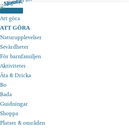
Hoppa
till
Att göra
innehåll
ATT GÖRA
Naturupplevelser
Sevärdheter
För barnfamiljen
Aktiviteter
Äta & Dricka
Bo
Bada
Guidningar
Shoppa
Platser & områden