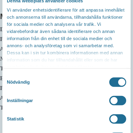
Denna webbplats använder cookies
Vi använder enhetsidentifierare för att anpassa innehållet
MER INFO
och annonserna till användarna, tillhandahålla funktioner
för sociala medier och analysera vår trafik. Vi
Datum:
26 juni, 2025 kl 14:00
-
16:00
vidarebefordrar även sådana identifierare och annan
Plats:
Charlottenborgs näridrottsplats
information från din enhet till de sociala medier och
annons- och analysföretag som vi samarbetar med.
Adress:
Lustigkullevägen 6
Dessa kan i sin tur kombinera informationen med annan
Motala
,
59147
Sverige
information som du har tillhandahållit eller som de har
samlat in när du har använt deras tjänster.
Telefon:
0704401442
Samtyckesval
E-mail:
Nödvändig
Pris:
Gratis
Arrangör:
Inställningar
Telefonnummer arrangör:
Statistik