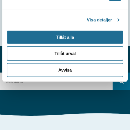
Visa detaljer
Tillåt alla
Tillåt urval
HITTAR DU INTE VAD DU SÖKER?
Avvisa