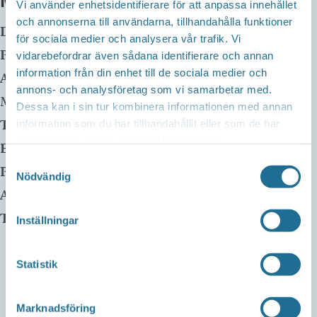
MER INFO
Vi använder enhetsidentifierare för att anpassa innehållet
och annonserna till användarna, tillhandahålla funktioner
Datum:
19 juni, 2025 kl 14:00
-
16:00
för sociala medier och analysera vår trafik. Vi
Plats:
Råssnäs näridrottsplats
vidarebefordrar även sådana identifierare och annan
information från din enhet till de sociala medier och
Adress:
Råssnäsvägen 16
annons- och analysföretag som vi samarbetar med.
Motala
,
59173
Sverige
Dessa kan i sin tur kombinera informationen med annan
Telefon:
information som du har tillhandahållit eller som de har
samlat in när du har använt deras tjänster.
E-mail:
Samtyckesval
Pris:
Gratis
Nödvändig
Arrangör:
Telefonnummer arrangör:
Inställningar
Statistik
Marknadsföring