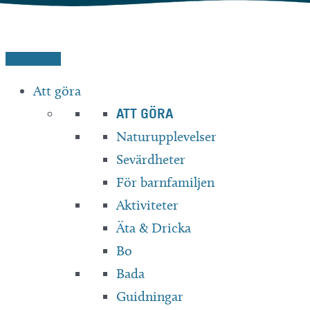
Hoppa
till
innehåll
Att göra
ATT GÖRA
Naturupplevelser
Sevärdheter
För barnfamiljen
Aktiviteter
Äta & Dricka
Bo
Bada
Guidningar