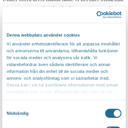
på att även ta in fler dryckesleverantörer med
lokalproducerade spritsorter. Vi har lyssnat och
kan nu meddela att vi är på jakt efter gin/rom och
Denna webbplats använder cookies
whiskeyutställare som vi förhoppningsvis kan
Vi använder enhetsidentifierare för att anpassa innehållet
presentera inom kort.
och annonserna till användarna, tillhandahålla funktioner
för sociala medier och analysera vår trafik. Vi
Testa runt bland druvor och regioner, till
vidarebefordrar även sådana identifierare och annan
förmånliga priser.
information från din enhet till de sociala medier och
annons- och analysföretag som vi samarbetar med.
Träffa producenter, importörer, bryggerier och
Dessa kan i sin tur kombinera informationen med annan
mathantverkare
information som du har tillhandahållit eller som de har
Gå på miniföreläsningar och vinprovningar
samlat in när du har använt deras tjänster.
Samtyckesval
Nödvändig
Vi kommer under tidens gång presentera alla de
leverantörer som kommer finnas presenterade på