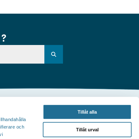
R?
Andra webbplatser
Tillåt alla
illhandahålla
illväxt Motala
ifierare och
Tillåt urval
vi
Visit Östergötland