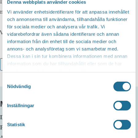
Inspos verksamhet finns självklart ledare på plats
Denna webbplats använder cookies
med mer info.
Vi använder enhetsidentifierare för att anpassa innehållet
och annonserna till användarna, tillhandahålla funktioner
för sociala medier och analysera vår trafik. Vi
Välkomna!
vidarebefordrar även sådana identifierare och annan
information från din enhet till de sociala medier och
annons- och analysföretag som vi samarbetar med.
Dessa kan i sin tur kombinera informationen med annan
information som du har tillhandahållit eller som de har
Lägg till i kalender
samlat in när du har använt deras tjänster.
Samtyckesval
Nödvändig
MER INFO
Inställningar
Datum:
11 juli kl 10:00
-
15:00
Statistik
Plats:
Stora Torget Motala
Adress: