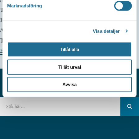
Marknadsföring
Telefon:
E-mail:
info@tillvaxtmotala.se
Arrangör:
Tillväxt Motala AB
Visa detaljer
Telefonnummer arrangör:
Tillåt alla
Evenemangets webbplats »
Tillåt urval
Avvisa
HITTAR DU INTE VAD DU SÖKER?