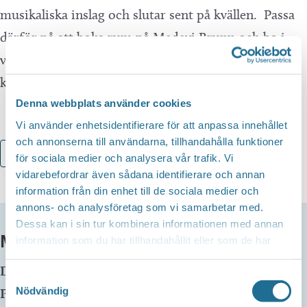
musikaliska inslag och slutar sent på kvällen. Passa
därför på att boka rum på Medevi Brunn och bo i
våra historiska rum och njut av god mat och
kammarmusik på hög internationell nivå.
Denna webbplats använder cookies
Vi använder enhetsidentifierare för att anpassa innehållet
och annonserna till användarna, tillhandahålla funktioner
Lägg till i kalender
för sociala medier och analysera vår trafik. Vi
vidarebefordrar även sådana identifierare och annan
information från din enhet till de sociala medier och
annons- och analysföretag som vi samarbetar med.
Dessa kan i sin tur kombinera informationen med annan
MER INFO
information som du har tillhandahållit eller som de har
samlat in när du har använt deras tjänster.
Datum:
11 juli, 2025
Samtyckesval
Nödvändig
Plats:
Medevi brunn