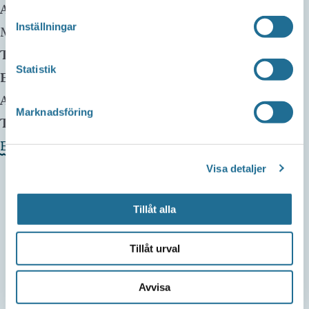
Adress:
Medevi Brunn 6b
Inställningar
Motala
,
Telefon:
Statistik
E-mail:
info@medevibrunn.se
Arrangör:
Marknadsföring
Telefonnummer arrangör:
0141-91100
Evenemangets webbplats »
Visa detaljer
Tillåt alla
Tillåt urval
Avvisa