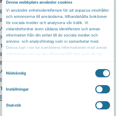
MER INFO
Denna webbplats använder cookies
Vi använder enhetsidentifierare för att anpassa innehållet
Datum:
16 augusti kl 18:00
-
20:00
och annonserna till användarna, tillhandahålla funktioner
Plats:
Equmeniakyrkan Furulid
för sociala medier och analysera vår trafik. Vi
Adress:
Badstrandsvägen 8
vidarebefordrar även sådana identifierare och annan
information från din enhet till de sociala medier och
Motala
,
59170
Sweden
annons- och analysföretag som vi samarbetar med.
Telefon:
0701524466
Dessa kan i sin tur kombinera informationen med annan
E-mail:
ingmarie@equmeniakyrkanmotala.se
information som du har tillhandahållit eller som de har
samlat in när du har använt deras tjänster.
Pris:
Frivillig
Samtyckesval
Arrangör:
Studieförbundet Bilda, Equmeniakyrkan
Nödvändig
Furulid
Telefonnummer arrangör:
0701524466
Inställningar
Evenemangets webbplats »
Statistik