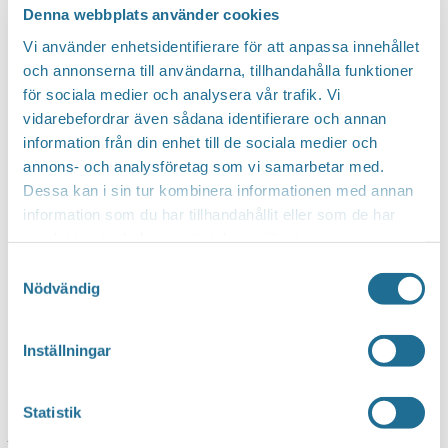
Denna webbplats använder cookies
Vi använder enhetsidentifierare för att anpassa innehållet
och annonserna till användarna, tillhandahålla funktioner
för sociala medier och analysera vår trafik. Vi
Google Kalender
vidarebefordrar även sådana identifierare och annan
information från din enhet till de sociala medier och
iCalendar
annons- och analysföretag som vi samarbetar med.
Outlook 365
Dessa kan i sin tur kombinera informationen med annan
Outlook Live
information som du har tillhandahållit eller som de har
samlat in när du har använt deras tjänster.
Samtyckesval
Nödvändig
MER INFO
Inställningar
Datum:
4 augusti, 2024 kl 18:00
-
20:00
Plats:
Equmeniakyrkan Motala
Statistik
Adress:
Badstrandsvägen 8