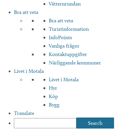
Vätternrundan
Bra att veta
Bra att veta
Turistinformation
InfoPoints
Vanliga frågor
Kontaktuppgifter
Närliggande kommuner
Livet i Motala
Livet i Motala
Hyr
Köp
Bygg
Translate