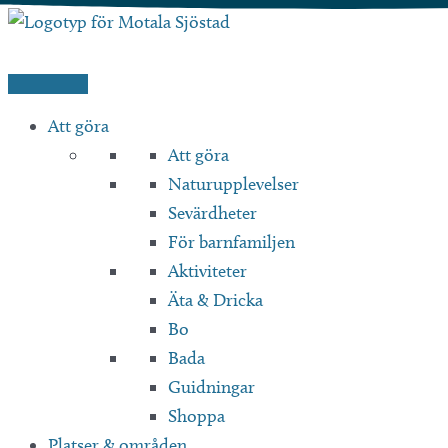
Hoppa
till
innehåll
Att göra
Att göra
Naturupplevelser
Sevärdheter
För barnfamiljen
Aktiviteter
Äta & Dricka
Bo
Bada
Guidningar
Shoppa
Platser & områden