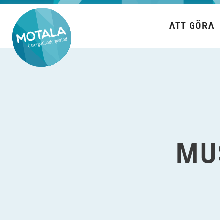
Hoppa
till
ATT GÖRA
innehåll
MU