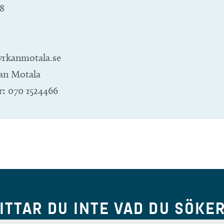
8
rkanmotala.se
an Motala
r:
070 1524466
ITTAR DU INTE VAD DU SÖKE