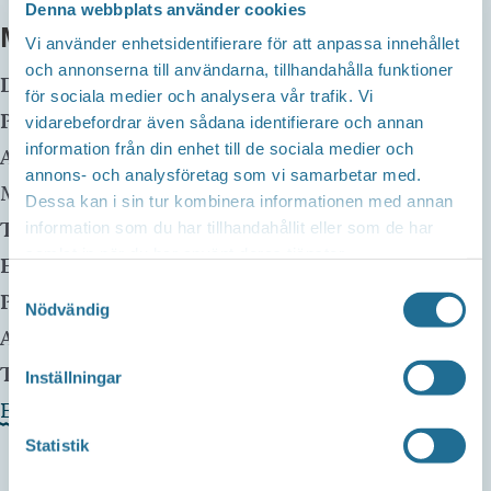
Denna webbplats använder cookies
MER INFO
Vi använder enhetsidentifierare för att anpassa innehållet
och annonserna till användarna, tillhandahålla funktioner
Datum:
10 maj, 2025 kl 19:30
för sociala medier och analysera vår trafik. Vi
Plats:
Restaurang Sjövik
vidarebefordrar även sådana identifierare och annan
information från din enhet till de sociala medier och
Adress:
Solskensvägen 8
annons- och analysföretag som vi samarbetar med.
Motala
,
59172
Dessa kan i sin tur kombinera informationen med annan
Telefon:
073-5583341
information som du har tillhandahållit eller som de har
samlat in när du har använt deras tjänster.
E-mail:
Samtyckesval
Pris:
Free
Nödvändig
Arrangör:
Nothing Gulch
Telefonnummer arrangör:
Inställningar
Evenemangets webbplats »
Statistik