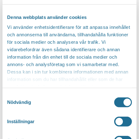
håller i mikrofonen.
Denna webbplats använder cookies
Denna kväll har vi med oss våra musiker-kollegor
Vi använder enhetsidentifierare för att anpassa innehållet
som gör en fantastisk tolkning av numera
och annonserna till användarna, tillhandahålla funktioner
legendariska U2. Det blir två akter med två band
för sociala medier och analysera vår trafik. Vi
vidarebefordrar även sådana identifierare och annan
och många hits från dessa band.
information från din enhet till de sociala medier och
annons- och analysföretag som vi samarbetar med.
Köp biljett
Dessa kan i sin tur kombinera informationen med annan
information som du har tillhandahållit eller som de har
samlat in när du har använt deras tjänster.
Samtyckesval
Nödvändig
Inställningar