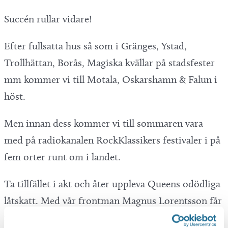
Succén rullar vidare!
Efter fullsatta hus så som i Gränges, Ystad,
Trollhättan, Borås, Magiska kvällar på stadsfester
mm kommer vi till Motala, Oskarshamn & Falun i
höst.
Men innan dess kommer vi till sommaren vara
med på radiokanalen RockKlassikers festivaler i på
fem orter runt om i landet.
Ta tillfället i akt och åter uppleva Queens odödliga
låtskatt. Med vår frontman Magnus Lorentsson får
man en stor ”vibe” av att det är Freddie själv som