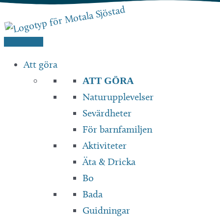
Hoppa
till
innehåll
Att göra
ATT GÖRA
Naturupplevelser
Sevärdheter
För barnfamiljen
Aktiviteter
Äta & Dricka
Bo
Bada
Guidningar