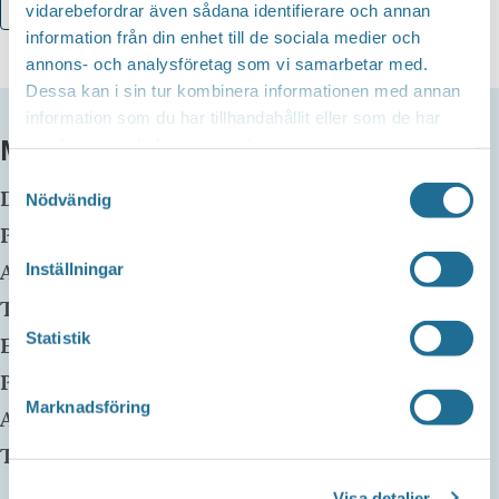
Lägg till i kalender
vidarebefordrar även sådana identifierare och annan
information från din enhet till de sociala medier och
annons- och analysföretag som vi samarbetar med.
Dessa kan i sin tur kombinera informationen med annan
information som du har tillhandahållit eller som de har
MER INFO
samlat in när du har använt deras tjänster.
Samtyckesval
Datum:
20 augusti, 2025 kl 14:00
-
15:30
Nödvändig
Plats:
Motala huvudbibliotek
Adress:
Inställningar
Telefon:
Statistik
E-mail:
Pris:
Gratis
Marknadsföring
Arrangör:
Telefonnummer arrangör:
Visa detaljer