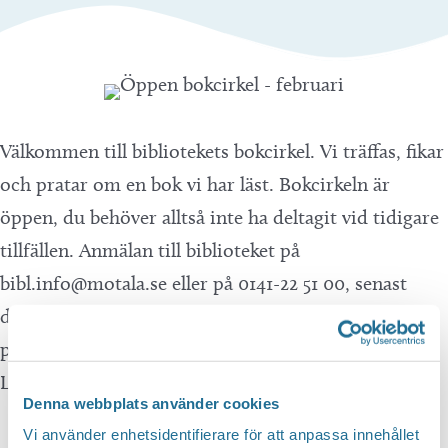
Välkommen till bibliotekets bokcirkel. Vi träffas, fikar
och pratar om en bok vi har läst. Bokcirkeln är
öppen, du behöver alltså inte ha deltagit vid tidigare
tillfällen. Anmälan till biblioteket på
bibl.info@motala.se eller på 0141-22 51 00, senast
dagen innan träffen ska äga rum. Vid detta tillfälle
pratar vi om
Trollkarlen från Övärlden
av Ursula K.
Le Guin. OBS! Begränsat antal platser.
Denna webbplats använder cookies
Vi använder enhetsidentifierare för att anpassa innehållet