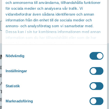
och annonserna till användarna, tillhandahålla funktioner
för sociala medier och analysera vår trafik. Vi
vidarebefordrar även sådana identifierare och annan
information från din enhet till de sociala medier och
annons- och analysföretag som vi samarbetar med.
Lägg till i kalender
Dessa kan i sin tur kombinera informationen med annan
information som du har tillhandahållit eller som de har
samlat in när du har använt deras tjänster.
Samtyckesval
MER INFO
Nödvändig
Datum:
24 februari kl 15:00
-
16:30
Inställningar
Plats:
Motala huvudbibliotek
Adress:
Statistik
Telefon:
E-mail:
Marknadsföring
Pris:
Gratis