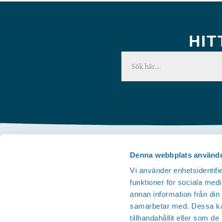
HIT
Denna webbplats använde
Kontakta oss
Vi använder enhetsidentifie
Telefon
funktioner för sociala medi
Besöksservice 0141 - 10 1 2 05
annan information från din
Mail
samarbetar med. Dessa kan
tillhandahållit eller som d
upplev@motala.se