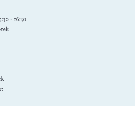
5:30
-
16:30
otek
ek
r: