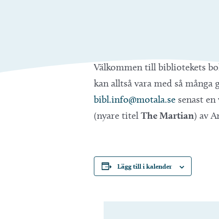
Välkommen till bibliotekets bok
kan alltså vara med så många g
bibl.info@motala.se
senast en 
(nyare titel
The Martian
) av 
Lägg till i kalender