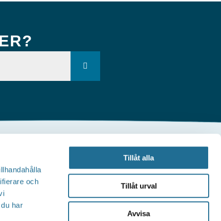
KER?
Andra webbplatser
Tillåt alla
illhandahålla
Tillväxt Motala
ifierare och
Tillåt urval
vi
Visit Östergötland
 du har
Avvisa