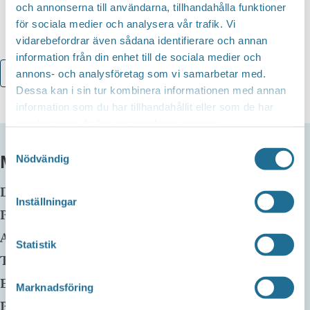
och annonserna till användarna, tillhandahålla funktioner
för sociala medier och analysera vår trafik. Vi
vidarebefordrar även sådana identifierare och annan
information från din enhet till de sociala medier och
annons- och analysföretag som vi samarbetar med.
Lägg till i kalender
Dessa kan i sin tur kombinera informationen med annan
information som du har tillhandahållit eller som de har
samlat in när du har använt deras tjänster.
Samtyckesval
MER INFO
Nödvändig
Datum:
29 april, 2025 kl 15:00
-
16:30
Inställningar
Plats:
Motala huvudbibliotek
Adress:
Statistik
Telefon:
E-mail:
Marknadsföring
Pris:
Gratis