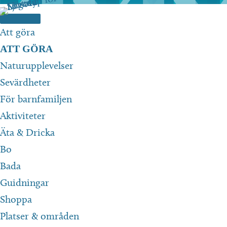
Hoppa
till
Att göra
innehåll
ATT GÖRA
Naturupplevelser
Sevärdheter
För barnfamiljen
Aktiviteter
Äta & Dricka
Bo
Bada
Guidningar
Shoppa
Platser & områden