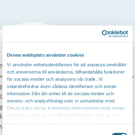
Denna webbplats använder cookies
Vi använder enhetsidentifierare för att anpassa innehållet
Nu har Friskis funnits i Motala drygt ett år. Och det
och annonserna till användarna, tillhandahålla funktioner
vill vi fira med Öppet hus där precis alla är välkomna
för sociala medier och analysera vår trafik. Vi
på en riktig träningsfest!
vidarebefordrar även sådana identifierare och annan
information från din enhet till de sociala medier och
Du kan gå på pass – ett eller flera – och testa vårt
annons- och analysföretag som vi samarbetar med.
gym. Vi bjussar på fika, har lotteri och tävling där du
Dessa kan i sin tur kombinera informationen med annan
information som du har tillhandahållit eller som de har
bland annat kan vinna ett årskort.
samlat in när du har använt deras tjänster.
Välj ett eller flera pass:
Samtyckesval