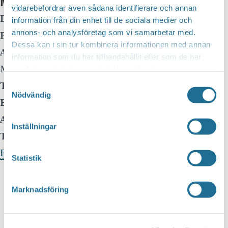
Mer info
vidarebefordrar även sådana identifierare och annan
Datum:
12 oktober, 2025 kl 18:00
-
19:00
information från din enhet till de sociala medier och
annons- och analysföretag som vi samarbetar med.
Plats:
Lillkyrkan
Dessa kan i sin tur kombinera informationen med annan
Adress:
Borensvägen 42
information som du har tillhandahållit eller som de har
Motala
,
Sweden
samlat in när du har använt deras tjänster.
Telefon:
Samtyckesval
Nödvändig
E-mail:
Arrangör:
Lillkyrkan Svenska kyrkan Motala
Inställningar
Telefonnummer arrangör:
Evenemangets webbplats »
Statistik
Marknadsföring