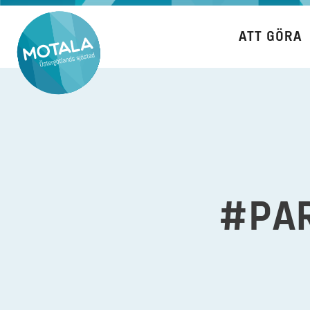
Hoppa
till
ATT GÖRA
innehåll
#PA