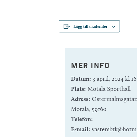
Lägg till i kalender
MER INFO
Datum:
3 april, 2024 kl 1
Plats:
Motala Sporthall
Adress:
Östermalmsgatan
Motala
,
59160
Telefon:
E-mail:
vastersbtk@hotm