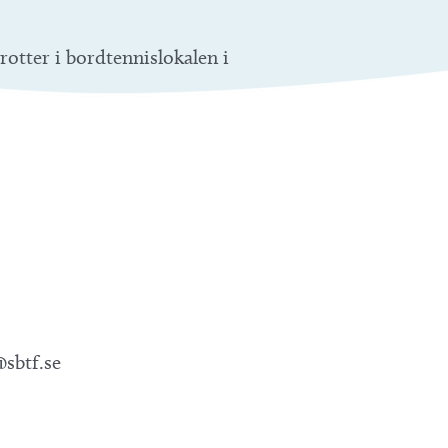
otter i bordtennislokalen i
@sbtf.se