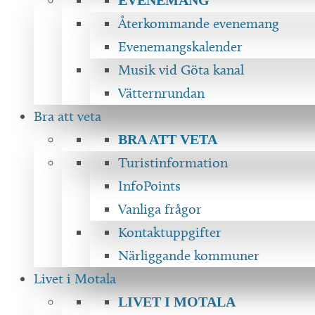
Återkommande evenemang
Evenemangskalender
Musik vid Göta kanal
Vätternrundan
Bra att veta
BRA ATT VETA
Turistinformation
InfoPoints
Vanliga frågor
Kontaktuppgifter
Närliggande kommuner
Livet i Motala
LIVET I MOTALA