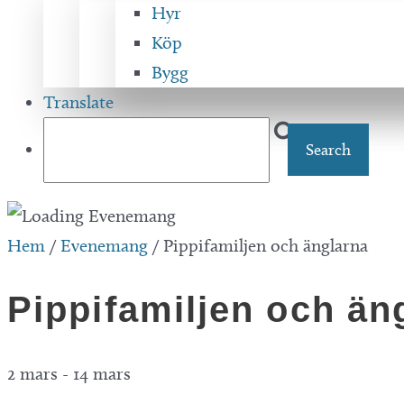
Hyr
Köp
Bygg
Translate
Hem
/
Evenemang
/
Pippifamiljen och änglarna
Pippifamiljen och än
2 mars
-
14 mars