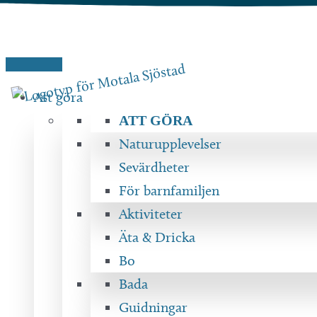
Hoppa
till
innehåll
Att göra
ATT GÖRA
Naturupplevelser
Sevärdheter
För barnfamiljen
Aktiviteter
Äta & Dricka
Bo
Bada
Guidningar