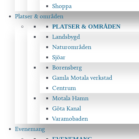
Shoppa
Platser & områden
PLATSER & OMRÅDEN
Landsbygd
Naturområden
Sjöar
Borensberg
Gamla Motala verkstad
Centrum
Motala Hamn
Göta Kanal
Varamobaden
Evenemang
EVENEMANG