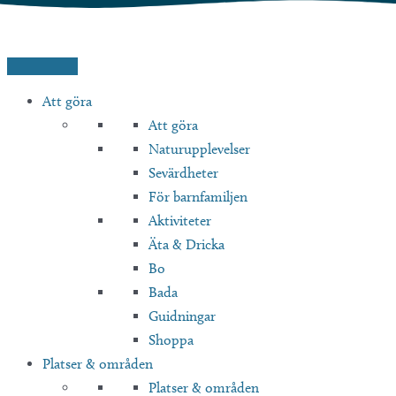
Hoppa
till
innehåll
Att göra
Att göra
Naturupplevelser
Sevärdheter
För barnfamiljen
Aktiviteter
Äta & Dricka
Bo
Bada
Guidningar
Shoppa
Platser & områden
Platser & områden