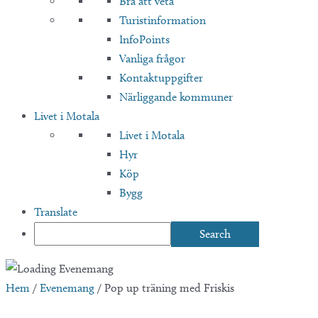
Bra att veta
Turistinformation
InfoPoints
Vanliga frågor
Kontaktuppgifter
Närliggande kommuner
Livet i Motala
Livet i Motala
Hyr
Köp
Bygg
Translate
Hem
/
Evenemang
/
Pop up träning med Friskis