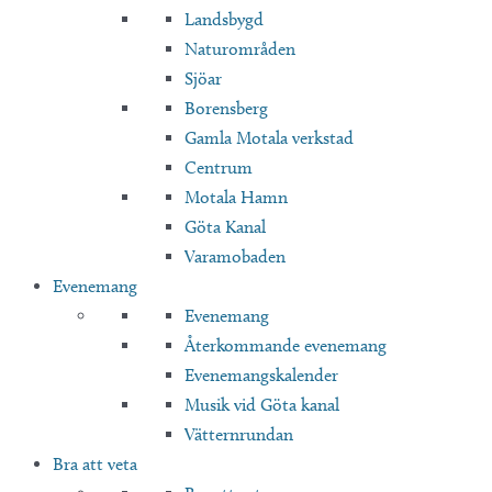
Landsbygd
Naturområden
Sjöar
Borensberg
Gamla Motala verkstad
Centrum
Motala Hamn
Göta Kanal
Varamobaden
Evenemang
Evenemang
Återkommande evenemang
Evenemangskalender
Musik vid Göta kanal
Vätternrundan
Bra att veta