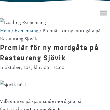
Hoppa
till
innehåll
Hem
/
Evenemang
/
Premiär för ny mordgåta på
Restaurang Sjövik
Premiär för ny mordgåta på
Restaurang Sjövik
11 oktober, 2025 kl 17:00
-
22:00
Välkommen på spännande mordgåta på
fantastiska
restaurang Sjövik
!