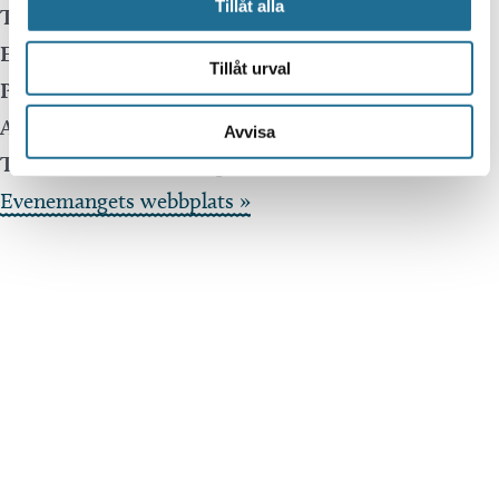
Tillåt alla
Telefon:
073-5583341
E-mail:
martina.engman@mysterygames.se
Tillåt urval
Pris:
265:-
Arrangör:
Mystery Games
Avvisa
Telefonnummer arrangör:
Evenemangets webbplats »