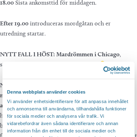
18.00
Sista ankomsttid för middagen.
Efter 19.00
introduceras mordgåtan och er
utredning startar.
NYTT FALL I HÖST: Mardrömmen i Chicago
,
spelas den
11 oktober och 15 november
När en apotekare oväntat erkänner flera mord blir
Denna webbplats använder cookies
ni indragna i ett fall som visar sig vara något helt
Vi använder enhetsidentifierare för att anpassa innehållet
annat
. Snart leder utredningen till ett hotell fullt av
och annonserna till användarna, tillhandahålla funktioner
hemligheter – och när dörrarna slår igen bakom er
för sociala medier och analysera vår trafik. Vi
vidarebefordrar även sådana identifierare och annan
börjar en kamp mot klockan. Ni måste lösa koder,
information från din enhet till de sociala medier och
fatta avgörande beslut och hålla ihop som grupp. Det