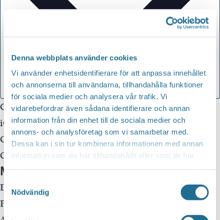
Denna webbplats använder cookies
Vi använder enhetsidentifierare för att anpassa innehållet
och annonserna till användarna, tillhandahålla funktioner
för sociala medier och analysera vår trafik. Vi
Google Kalender
vidarebefordrar även sådana identifierare och annan
information från din enhet till de sociala medier och
iCalendar
annons- och analysföretag som vi samarbetar med.
Outlook 365
Dessa kan i sin tur kombinera informationen med annan
Outlook Live
information som du har tillhandahållit eller som de har
Mer info
samlat in när du har använt deras tjänster.
Samtyckesval
Datum:
3 september, 2025 kl 16:00
-
18:00
Nödvändig
Plats:
Motala huvudbibliotek
Adress: