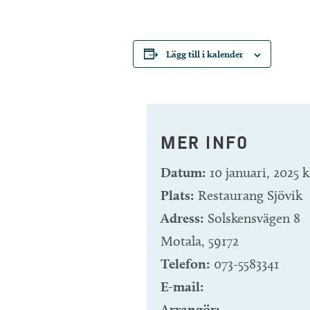
Lägg till i kalender
MER INFO
Datum:
10 januari, 2025 k
Plats:
Restaurang Sjövik
Adress:
Solskensvägen 8
Motala
,
59172
Telefon:
073-5583341
E-mail:
Arrangör: