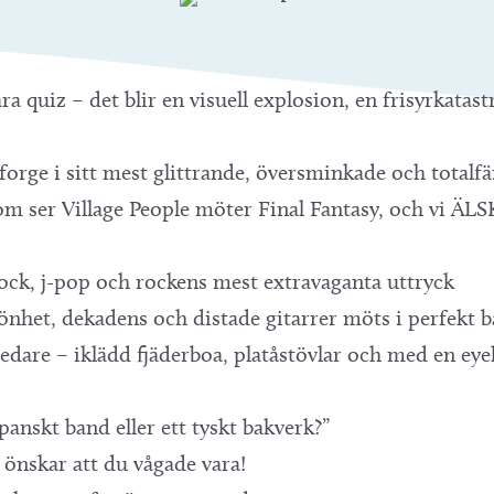
ra quiz – det blir en visuell explosion, en frisyrkatas
lforge i sitt mest glittrande, översminkade och totalf
som ser Village People möter Final Fantasy, och vi ÄL
ock, j-pop och rockens mest extravaganta uttryck
könhet, dekadens och distade gitarrer möts i perfekt b
edare – iklädd fjäderboa, platåstövlar och med en eye
skt band eller ett tyskt bakverk?”
önskar att du vågade vara!