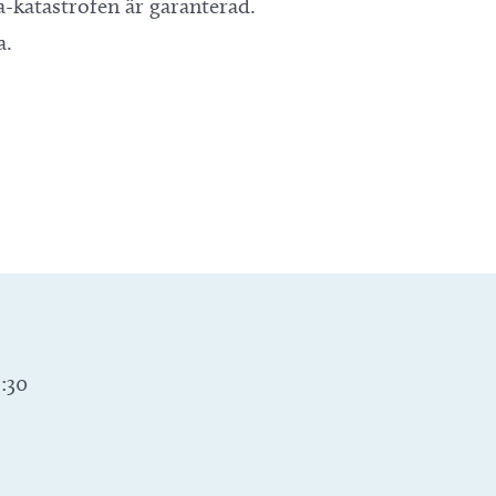
-katastrofen är garanterad.
a.
9:30