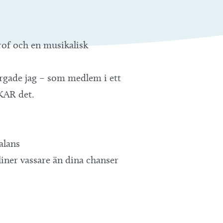
trof och en musikalisk
ärgade jag – som medlem i ett
SKAR det.
alans
liner vassare än dina chanser