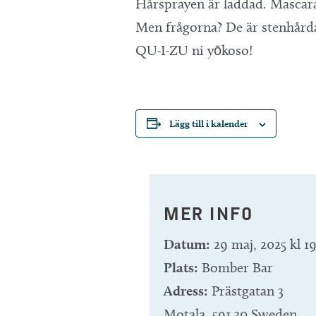
Hårsprayen är laddad. Mascara
Men frågorna? De är stenhård
QU-I-ZU ni yōkoso!
Lägg till i kalender
MER INFO
Datum:
29 maj, 2025 kl 1
Plats:
Bomber Bar
Adress:
Prästgatan 3
Motala
,
591 30
Sweden