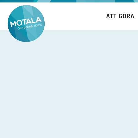
Hoppa
till
ATT GÖRA
innehåll