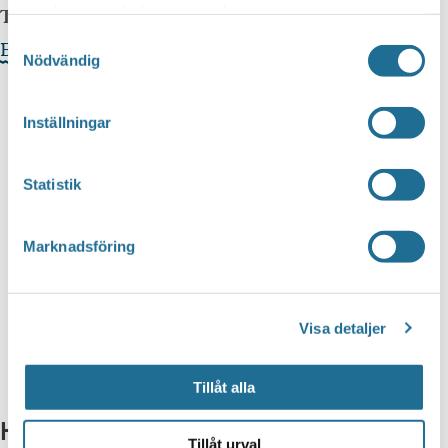
samlat in när du har använt deras tjänster.
Telefonnummer arrangör:
0141-402 04
Samtyckesval
Evenemangets webbplats »
Nödvändig
Inställningar
Statistik
Marknadsföring
Visa detaljer
Tillåt alla
Hittar du inte vad du söker?
Tillåt urval