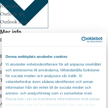
iCalendar
Outlook 365
Outlook Live
Mer info
Datum:
14 juli kl 11:00
Event Series
(See All)
Plats:
Brunneby Musteri
Denna webbplats använder cookies
Adress:
Brunneby Gård
Vi använder enhetsidentifierare för att anpassa innehållet
och annonserna till användarna, tillhandahålla funktioner
Borensberg
,
59177
för sociala medier och analysera vår trafik. Vi
Telefon:
0141-40204
vidarebefordrar även sådana identifierare och annan
E-mail:
info@brunnebymusteri.se
information från din enhet till de sociala medier och
annons- och analysföretag som vi samarbetar med.
Pris:
250:-
Dessa kan i sin tur kombinera informationen med annan
Arrangör:
information som du har tillhandahållit eller som de har