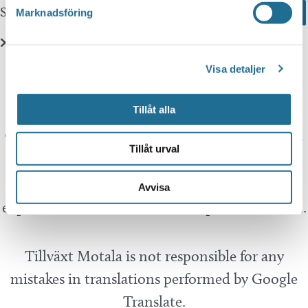
Sök här...
Search
Marknadsföring
Translate
Visa detaljer
Tillåt alla
You can translate this website with Google
Translate. It is important to remember that the
Tillåt urval
translation is being done by a machine and not
by a person. This means that you can never
Avvisa
expect the translation to be 100 percent correct.
Tillväxt Motala is not responsible for any
mistakes in translations performed by Google
Translate.