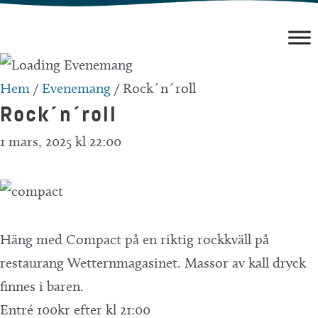
Hoppa
till
innehåll
Hem
/
Evenemang
/
Rock´n´roll
Rock´n´roll
1 mars, 2025 kl 22:00
Häng med Compact på en riktig rockkväll på
restaurang Wetternmagasinet. Massor av kall dryck
finnes i baren.
Entré 100kr efter kl 21:00