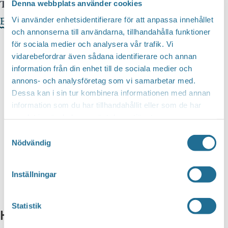
Telefonnummer arrangör:
0141-588 14
Denna webbplats använder cookies
Evenemangets webbplats »
Vi använder enhetsidentifierare för att anpassa innehållet
och annonserna till användarna, tillhandahålla funktioner
för sociala medier och analysera vår trafik. Vi
vidarebefordrar även sådana identifierare och annan
information från din enhet till de sociala medier och
annons- och analysföretag som vi samarbetar med.
Dessa kan i sin tur kombinera informationen med annan
information som du har tillhandahållit eller som de har
samlat in när du har använt deras tjänster.
Samtyckesval
Nödvändig
Inställningar
Statistik
Hittar du inte vad du söker?