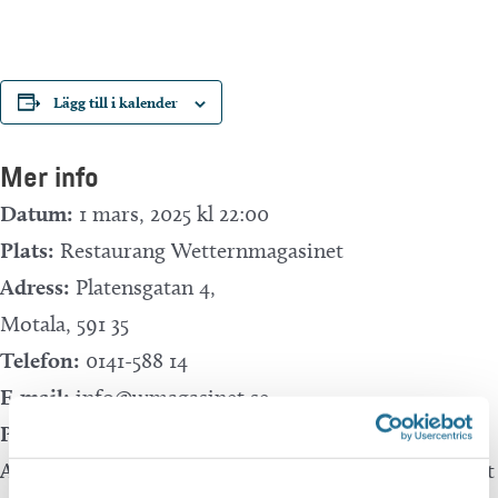
Lägg till i kalender
Mer info
Datum:
1 mars, 2025 kl 22:00
Plats:
Restaurang Wetternmagasinet
Adress:
Platensgatan 4,
Motala
,
591 35
Telefon:
0141-588 14
E-mail:
info@wmagasinet.se
Pris:
100:-
Arrangör:
Restaurang Wetternmagasinet – Compact