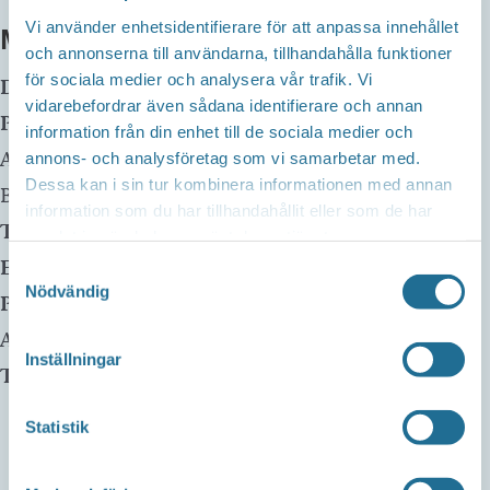
Vi använder enhetsidentifierare för att anpassa innehållet
MER INFO
och annonserna till användarna, tillhandahålla funktioner
för sociala medier och analysera vår trafik. Vi
Datum:
3 april, 2025 kl 16:00
-
16:30
vidarebefordrar även sådana identifierare och annan
Plats:
Borensbergs Bibliotek
information från din enhet till de sociala medier och
Adress:
Husbyvägen 13
annons- och analysföretag som vi samarbetar med.
Dessa kan i sin tur kombinera informationen med annan
Borensberg
,
59175
information som du har tillhandahållit eller som de har
Telefon:
0141-22 58 75
samlat in när du har använt deras tjänster.
E-mail:
Samtyckesval
Nödvändig
Pris:
Gratis
Arrangör:
Inställningar
Telefonnummer arrangör:
Statistik