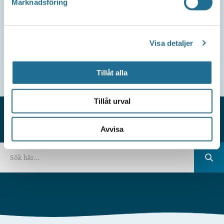
Marknadsföring
Visa detaljer
Tillåt alla
Tillåt urval
Avvisa
HITTAR DU INTE VAD DU SÖKER?