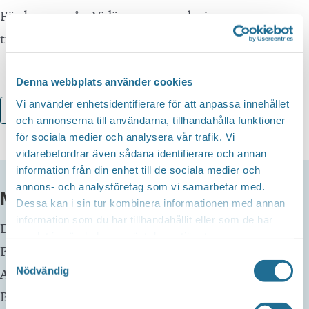
För barn 2-5 år. Vi läser sagor och sjunger
tillsammans. Välkommen!
Denna webbplats använder cookies
Vi använder enhetsidentifierare för att anpassa innehållet
Lägg till i kalender
och annonserna till användarna, tillhandahålla funktioner
för sociala medier och analysera vår trafik. Vi
vidarebefordrar även sådana identifierare och annan
information från din enhet till de sociala medier och
annons- och analysföretag som vi samarbetar med.
MER INFO
Dessa kan i sin tur kombinera informationen med annan
information som du har tillhandahållit eller som de har
Datum:
26 september, 2024 kl 15:00
-
15:30
samlat in när du har använt deras tjänster.
Plats:
Borensbergs Bibliotek
Samtyckesval
Nödvändig
Adress:
Husbyvägen 13
Borensberg
,
59175