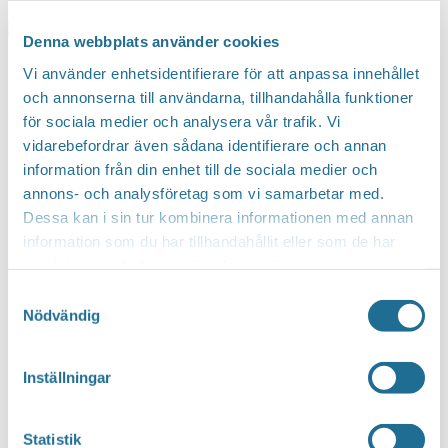
Denna webbplats använder cookies
Vi använder enhetsidentifierare för att anpassa innehållet
Från 3 år. Vid dåligt väder läser vi inne på
och annonserna till användarna, tillhandahålla funktioner
biblioteket. Ingen anmälan.
för sociala medier och analysera vår trafik. Vi
vidarebefordrar även sådana identifierare och annan
information från din enhet till de sociala medier och
annons- och analysföretag som vi samarbetar med.
Dessa kan i sin tur kombinera informationen med annan
information som du har tillhandahållit eller som de har
samlat in när du har använt deras tjänster.
Samtyckesval
Nödvändig
Inställningar
Statistik