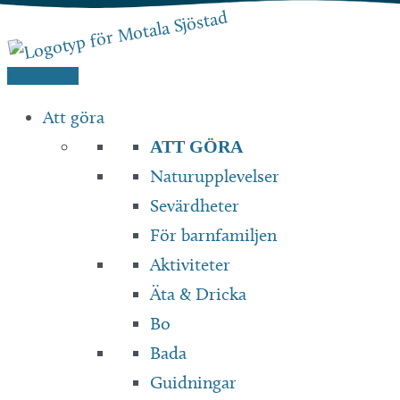
Hoppa
till
innehåll
Att göra
ATT GÖRA
Naturupplevelser
Sevärdheter
För barnfamiljen
Aktiviteter
Äta & Dricka
Bo
Bada
Guidningar