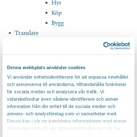
Hyr
Köp
Bygg
Translate
Denna webbplats använder cookies
Vi använder enhetsidentifierare för att anpassa innehållet
Hem
/
Evenemang
/
Sagor på arabiska
och annonserna till användarna, tillhandahålla funktioner
för sociala medier och analysera vår trafik. Vi
Sagor på arabiska
vidarebefordrar även sådana identifierare och annan
information från din enhet till de sociala medier och
annons- och analysföretag som vi samarbetar med.
22 mars, 2025 kl 13:00
-
13:30
Dessa kan i sin tur kombinera informationen med annan
information som du har tillhandahållit eller som de har
samlat in när du har använt deras tjänster.