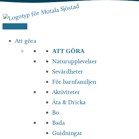
Hoppa
till
innehåll
Att göra
ATT GÖRA
Naturupplevelser
Sevärdheter
För barnfamiljen
Aktiviteter
Äta & Dricka
Bo
Bada
Guidningar