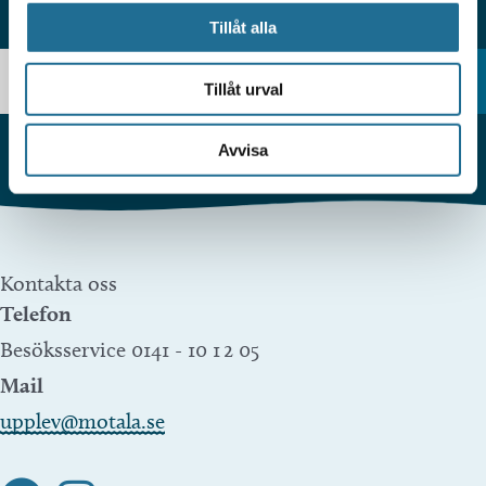
HITTAR DU INTE VAD DU SÖKER?
Tillåt alla
Tillåt urval
Avvisa
Kontakta oss
Telefon
Besöksservice 0141 - 10 1 2 05
Mail
upplev@motala.se